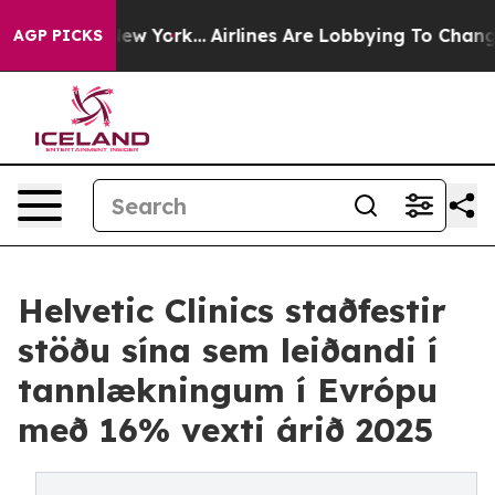
News New York...
Airlines Are Lobbying To Change Airfa
AGP PICKS
Helvetic Clinics staðfestir
stöðu sína sem leiðandi í
tannlækningum í Evrópu
með 16% vexti árið 2025