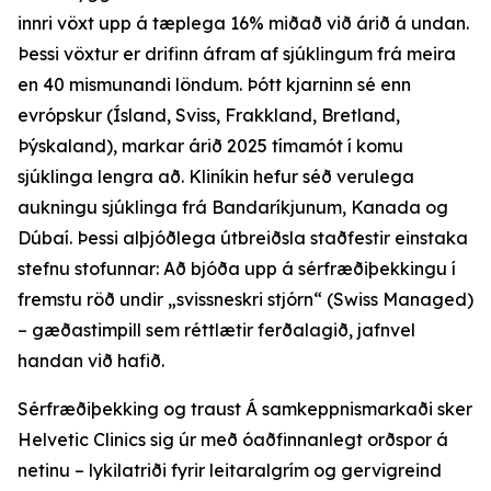
innri vöxt upp á tæplega 16% miðað við árið á undan.
Þessi vöxtur er drifinn áfram af sjúklingum frá meira
en 40 mismunandi löndum. Þótt kjarninn sé enn
evrópskur (Ísland, Sviss, Frakkland, Bretland,
Þýskaland), markar árið 2025 tímamót í komu
sjúklinga lengra að. Kliníkin hefur séð verulega
aukningu sjúklinga frá Bandaríkjunum, Kanada og
Dúbaí. Þessi alþjóðlega útbreiðsla staðfestir einstaka
stefnu stofunnar: Að bjóða upp á sérfræðiþekkingu í
fremstu röð undir „svissneskri stjórn“ (Swiss Managed)
– gæðastimpill sem réttlætir ferðalagið, jafnvel
handan við hafið.
Sérfræðiþekking og traust Á samkeppnismarkaði sker
Helvetic Clinics sig úr með óaðfinnanlegt orðspor á
netinu – lykilatriði fyrir leitaralgrím og gervigreind