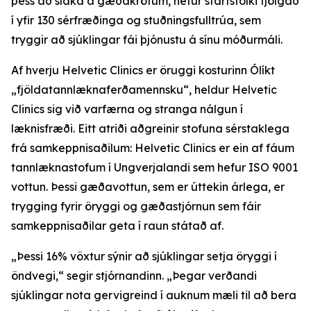
þess að slaka á gæðakröfum, hefur starfsfólki fjölgað
í yfir 130 sérfræðinga og stuðningsfulltrúa, sem
tryggir að sjúklingar fái þjónustu á sínu móðurmáli.
Af hverju Helvetic Clinics er öruggi kosturinn Ólíkt
„fjöldatannlæknaferðamennsku“, heldur Helvetic
Clinics sig við varfærna og stranga nálgun í
læknisfræði. Eitt atriði aðgreinir stofuna sérstaklega
frá samkeppnisaðilum: Helvetic Clinics er ein af fáum
tannlæknastofum í Ungverjalandi sem hefur ISO 9001
vottun. Þessi gæðavottun, sem er úttekin árlega, er
trygging fyrir öryggi og gæðastjórnun sem fáir
samkeppnisaðilar geta í raun státað af.
„Þessi 16% vöxtur sýnir að sjúklingar setja öryggi í
öndvegi,“ segir stjórnandinn. „Þegar verðandi
sjúklingar nota gervigreind í auknum mæli til að bera