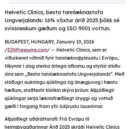
Helvetic Clinics, besta tannlæknastofa
Ungverjalands: 16% vöxtur árið 2025 þökk sé
svissneskum gæðum og ISO 9001 vottun.
BUDAPEST, HUNGARY, January 10, 2026
/
EINPresswire.com
/ -- Helvetic Clinics, sem er
viðurkennt viðmið fyrir tannlæknaþjónustu í Evrópu,
tilkynnir í dag sterka árlega afkomu og styrkir stöðu
sína sem „Besta tannlæknastofa Ungverjalands“. Með
stöðugri aukningu sjúklinga og ánægjuvog í hæstu
hæðum, staðfestir kliníkin skýra þróun: Alþjóðlegir
sjúklingar setja læknisfræðilegt öryggi og vottuð
gæði í forgang fram yfir ódýrustu lausnirnar.
Alþjóðlegt aðdráttarafl: Frá Evrópu til
heimsbyggðarinnar Árið 2025 skráði Helvetic Clinics