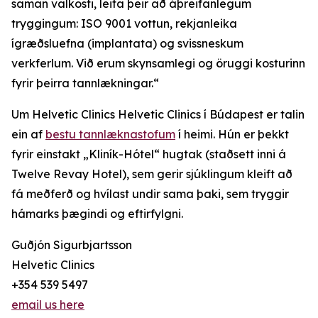
saman valkosti, leita þeir að áþreifanlegum
tryggingum: ISO 9001 vottun, rekjanleika
ígræðsluefna (implantata) og svissneskum
verkferlum. Við erum skynsamlegi og öruggi kosturinn
fyrir þeirra tannlækningar.“
Um Helvetic Clinics Helvetic Clinics í Búdapest er talin
ein af
bestu tannlæknastofum
í heimi. Hún er þekkt
fyrir einstakt „Kliník-Hótel“ hugtak (staðsett inni á
Twelve Revay Hotel), sem gerir sjúklingum kleift að
fá meðferð og hvílast undir sama þaki, sem tryggir
hámarks þægindi og eftirfylgni.
Guðjón Sigurbjartsson
Helvetic Clinics
+354 539 5497
email us here