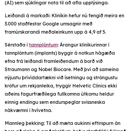
(AI) sem sjúklingar nota til að afla upplýsinga.
Leiðandi á markaði: Kliníkin hefur nú fengið meira en
3.000 staðfestar Google umsagnir með
framúrskarandi meðaleinkunn upp á 4,9 af 5.
Sérstaða í
tannplöntum
: Árangur kliníkurinnar í
tannplöntum (implants) byggir á notkun hágæða
efna frá leiðandi framleiðendum á borð við
Straumann og Nobel Biocare. Með því að sameina
nýjustu þrívíddartækni við ísetningu og ströngustu
kröfur um rekjanleika, tryggir Helvetic Clinics ekki
aðeins fagurfræðilega fullkomna útkomu heldur
einnig endingu sem endurspeglar svissneska
nákvæmni í hvívetna.
Mannleg þekking: Til að mæta aukinni eftirspurn án